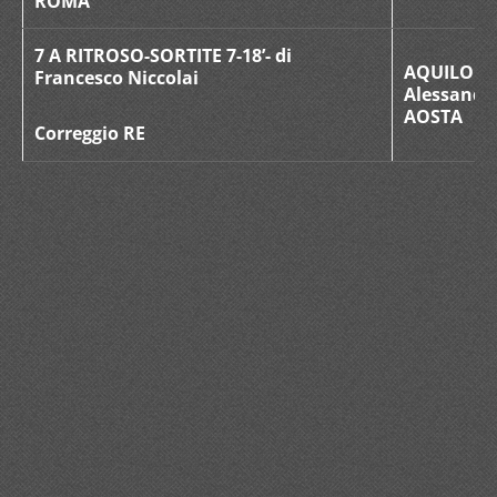
ROMA
7 A RITROSO-SORTITE 7-18’- di
AQUILONI
Francesco Niccolai
Alessandr
AOSTA
Correggio RE