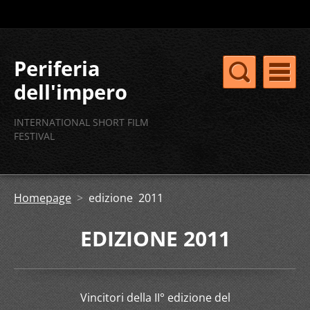
Periferia
dell'impero
concorso
INTERNATIONAL SHORT FILM
internazionale
FESTIVAL
cortometraggi
Homepage
>
edizione 2011
EDIZIONE 2011
Vincitori della II° edizione del