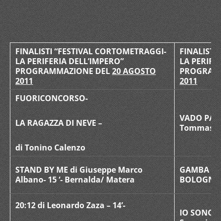
FINALISTI “FESTIVAL CORTOMETRAGGI-
FINALISTI
LA PERIFERIA DELL’IMPERO”
LA PERIFE
PROGRAMMAZIONE DEL
20 AGOSTO
PROGRAM
2011
2011
FUORICONCORSO-
VADO PAZZ
LA RAGAZZA DI NEVE –
Tommaso M
di Tonino Calenzo
STAND BY ME di Giuseppe Marco
GAMBA TRIS
Albano- 15 ‘- Bernalda/ Matera
BOLOGNA
20:12 di Leonardo Zaza – 14’-
IO SONO QU