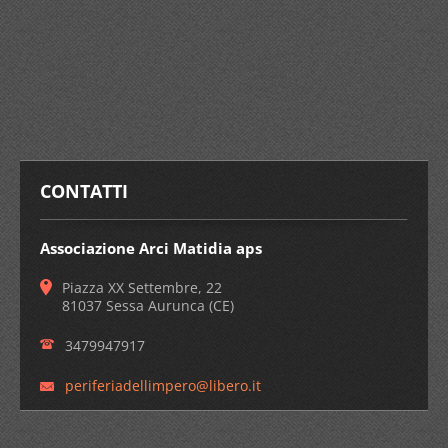
CONTATTI
Associazione Arci Matidia aps
Piazza XX Settembre, 22
81037 Sessa Aurunca (CE)
3479947917
periferi
adellimp
ero@libe
ro.it