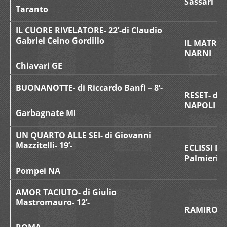
Sassari
Taranto
IL CUORE RIVELATORE- 22’-di Claudio
Gabriel Ceino Gordillo
IL MATRIMO
NARNI
Chiavari GE
BUONANOTTE- di Riccardo Banfi – 8’-
RESET- di 
NAPOLI
Garbagnate MI
UN QUARTO ALLE SEI- di Giovanni
Mazzitelli- 19’-
ECLISSI DI
Palmieri- 
Pompei NA
AMOR TACIUTO- di Giulio
Mastromauro- 12’-
RAMIRO- d