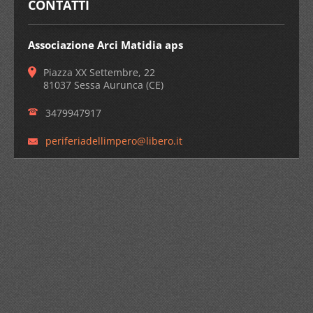
CONTATTI
Associazione Arci Matidia aps
Piazza XX Settembre, 22
81037 Sessa Aurunca (CE)
3479947917
periferi
adellimp
ero@libe
ro.it