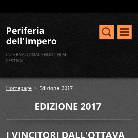
Periferia
dell'impero
concorso
INTERNATIONAL SHORT FILM
internazionale
FESTIVAL
cortometraggi
Homepage
>
Edizione 2017
EDIZIONE 2017
I VINCITORI DALL'OTTAVA