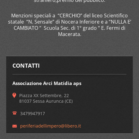
straniero,premio del pubblico.
Menzioni speciali a “CERCHIO” del liceo Scientifico
statale “N. Sensale” di Nocera Inferiore e a “NULLA E’
CAMBIATO “ Scuola Sec. di 1° grado “ E. Fermi di
Macerata.
CONTATTI
Associazione Arci Matidia aps
Piazza XX Settembre, 22
81037 Sessa Aurunca (CE)
3479947917
periferi
adellimp
ero@libe
ro.it