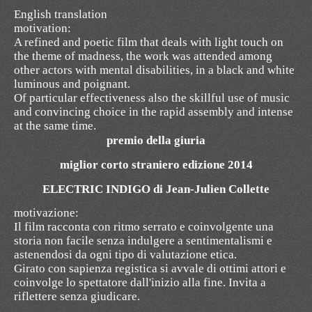
English translation
motivation
:
A
refined
and
poetic
film
that deals
with
light touch
on
the theme of
madness,
the work
was attended
among
other
actors
with
mental disabilities
,
in a
black and white
luminous
and poignant.
Of particular
effectiveness
also
the skillful use
of music
and
convincing
choice in the
rapid assembly and
intense
at the same
time
.
premio della giuria
miglior corto straniero edizione 2014
ELECTRIC INDIGO di Jean-Julien Collette
motivazione:
Il film racconta con ritmo serrato e coinvolgente una
storia non facile senza indulgere a sentimentalismi e
astenendosi da ogni tipo di valutazione etica.
Girato con sapienza registica si avvale di ottimi attori e
coinvolge lo spettatore dall'inizio alla fine. Invita a
riflettere senza giudicare.