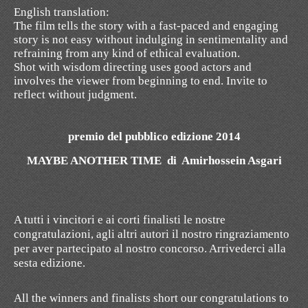
English translation:
The
film tells the story
with
a
fast-paced
and engaging
story is not
easy
without indulging in
sentimentality
and
refraining
from any kind of
ethical evaluation
.
Shot with
wisdom
directing
uses
good actors
and
involves the viewer
from beginning to end
.
Invite
to
reflect
without judgment
.
premio del pubblico edizione 2014
MAYBE ANOTHER TIME di Amirhossein Asgari
A tutti i vincitori e ai corti finalisti le nostre
congratulazioni, agli altri autori il nostro ringraziamento
per aver partecipato al nostro concorso. Arrivederci alla
sesta edizione.
All the winners
and
finalists
short
our congratulations
to