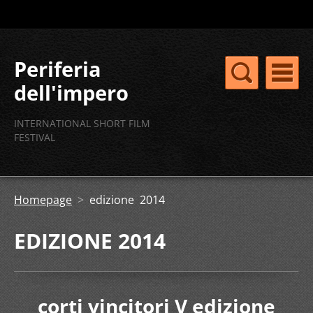
Periferia
dell'impero
concorso
INTERNATIONAL SHORT FILM
internazionale
FESTIVAL
cortometraggi
Homepage
>
edizione 2014
EDIZIONE 2014
corti vincitori V edizione