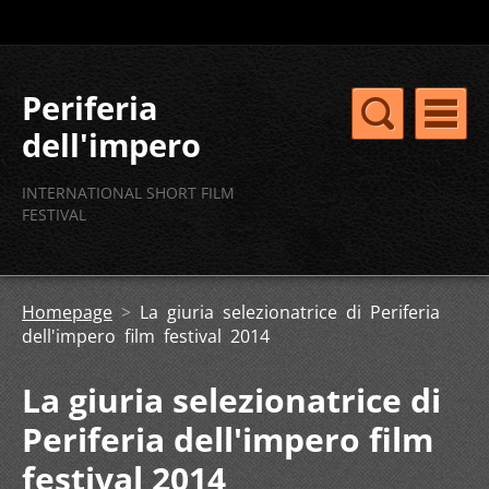
Periferia
dell'impero
concorso
INTERNATIONAL SHORT FILM
internazionale
FESTIVAL
cortometraggi
Homepage
>
La giuria selezionatrice di Periferia
dell'impero film festival 2014
La giuria selezionatrice di
Periferia dell'impero film
festival 2014