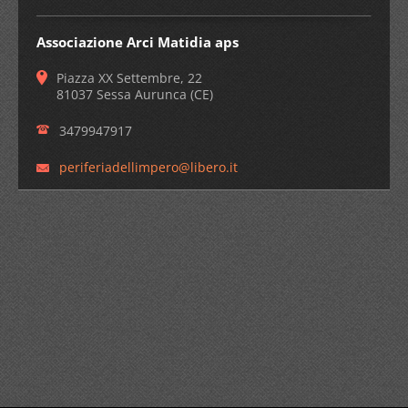
Associazione Arci Matidia aps
Piazza XX Settembre, 22
81037 Sessa Aurunca (CE)
3479947917
periferi
adellimp
ero@libe
ro.it